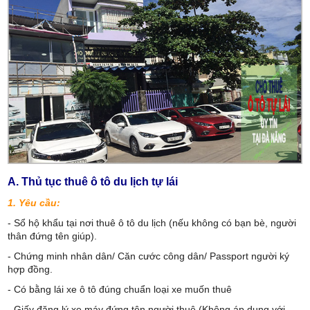
A. Thủ tục thuê ô tô du lịch tự lái
1. Yêu cầu:
- Sổ hộ khẩu tại nơi thuê ô tô du lịch (nếu không có bạn bè, người
thân đứng tên giúp).
- Chứng minh nhân dân/ Căn cước công dân/ Passport người ký
hợp đồng.
- Có bằng lái xe ô tô đúng chuẩn loại xe muốn thuê
- Giấy đăng lý xe máy đứng tên người thuê (Không áp dụng với