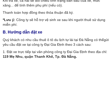
Khi trả xe, cả hai sẽ đối chiếu tình trạng ban đầu của xe, mức
xăng... để tính thêm phụ phí (nếu có).
Thanh toán hợp đồng theo thỏa thuận đã ký.
*Lưu ý:
Công ty sẽ hỗ trợ vệ sinh xe sau khi người thuê sử dụng
miễn phí.
B. Hướng dẫn đặt xe
Quý khách có nhu cầu thuê ô tô du lịch tự lái tại Đà Nẵng có thểgửi
yêu cầu đặt xe tại công ty Đại Gia Định theo 3 cách sau:
1. Đặt xe trực tiếp tại văn phòng công ty Đại Gia Định theo địa chỉ:
119 Mẹ Nhu, quận Thanh Khê, Tp. Đà Nẵng.