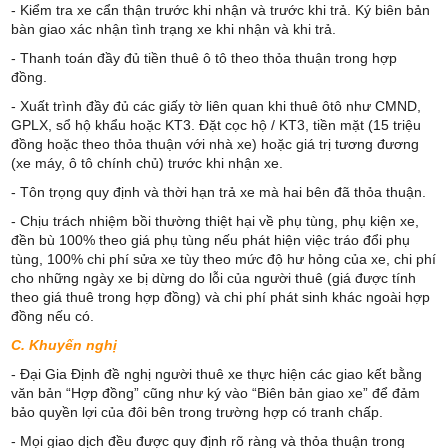
- Kiểm tra xe cẩn thận trước khi nhận và trước khi trả. Ký biên bản
bàn giao xác nhận tình trạng xe khi nhận và khi trả.
- Thanh toán đầy đủ tiền thuê ô tô theo thỏa thuận trong hợp
đồng.
- Xuất trình đầy đủ các giấy tờ liên quan khi thuê ôtô như CMND,
GPLX, sổ hộ khẩu hoặc KT3. Đặt cọc hộ / KT3, tiền mặt (15 triệu
đồng hoặc theo thỏa thuận với nhà xe) hoặc giá trị tương đương
(xe máy, ô tô chính chủ) trước khi nhận xe.
- Tôn trọng quy định và thời hạn trả xe mà hai bên đã thỏa thuận.
- Chịu trách nhiệm bồi thường thiệt hại về phụ tùng, phụ kiện xe,
đền bù 100% theo giá phụ tùng nếu phát hiện việc tráo đổi phụ
tùng, 100% chi phí sửa xe tùy theo mức độ hư hỏng của xe, chi phí
cho những ngày xe bị dừng do lỗi của người thuê (giá được tính
theo giá thuê trong hợp đồng) và chi phí phát sinh khác ngoài hợp
đồng nếu có.
C. Khuyến nghị
- Đại Gia Định đề nghị người thuê xe thực hiện các giao kết bằng
văn bản “Hợp đồng” cũng như ký vào “Biên bản giao xe” để đảm
bảo quyền lợi của đôi bên trong trường hợp có tranh chấp.
- Mọi giao dịch đều được quy định rõ ràng và thỏa thuận trong