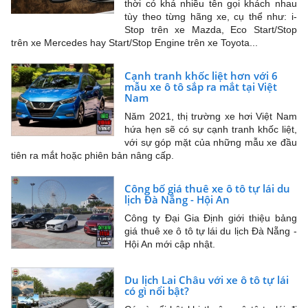
thời có khá nhiều tên gọi khách nhau
tùy theo từng hãng xe, cụ thể như: i-
Stop trên xe Mazda, Eco Start/Stop
trên xe Mercedes hay Start/Stop Engine trên xe Toyota...
Cạnh tranh khốc liệt hơn với 6
mẫu xe ô tô sắp ra mắt tại Việt
Nam
Năm 2021, thị trường xe hơi Việt Nam
hứa hẹn sẽ có sự cạnh tranh khốc liệt,
với sự góp mặt của những mẫu xe đầu
tiên ra mắt hoặc phiên bản nâng cấp.
Công bố giá thuê xe ô tô tự lái du
lịch Đà Nẵng - Hội An
Công ty Đại Gia Định giới thiệu bảng
giá thuê xe ô tô tự lái du lịch Đà Nẵng -
Hội An mới cập nhật.
Du lịch Lai Châu với xe ô tô tự lái
có gì nổi bật?