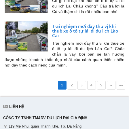
Có gì nổi bật khi thuê xe ô tô tự lái đi
du lịch Lai Châu không? Câu trả lời là
Có và thậm chí là rất nhiều bạn nhé!
Trãi nghiệm mới đầy thú vị khi
thuê xe ô tô tự lái đi du lịch Lào
Cai
Trãi nghiệm mới đầy thú vị khi thuê xe
ô tô tự lái đi du lịch Lào Cai? Chắc
chắn là vậy, bởi bạn sẽ tận hưởng
được những khoảnh khắc đẹp nhất của cảnh quan thiên nhiên
nơi đây theo cách riêng của mình.
1
2
3
4
5
»
»»
LIÊN HỆ
CÔNG TY TNHH TM&DV DU LỊCH ĐẠI GIA ĐỊNH
119 Mẹ Nhu, quận Thanh Khê, Tp. Đà Nẵng