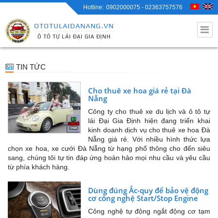
0902000075 - 02363757576
OTOTULAIDANANG.VN
Ô TÔ TỰ LÁI ĐẠI GIA ĐỊNH
TIN TỨC
Cho thuê xe hoa giá rẻ tại Đà
Nẵng
Công ty cho thuê xe du lịch và ô tô tự
lái Đại Gia Định hiện đang triển khai
kinh doanh dịch vụ cho thuê xe hoa Đà
Nẵng giá rẻ. Với nhiều hình thức lựa
chọn xe hoa, xe cưới Đà Nẵng từ hạng phổ thông cho đến siêu
sang, chúng tôi tự tin đáp ứng hoàn hảo mọi nhu cầu và yêu cầu
từ phía khách hàng.
Dùng đúng Ắc-quy để bảo vệ động
cơ công nghệ Start/Stop Engine
Công nghệ tự động ngắt động cơ tạm